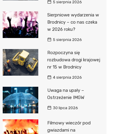
5 sierpnia 2026
Zwierzęta
Dermat
Pomoc 
Przedsz
Klub
Sklep z
Sierpniowe wydarzenia w
Brodnicy – co nas czeka
Sklepy specjalistyczne
Okulista
Stacja 
Wesele
Wetery
Jubiler
w 2026 roku?
Sieci handlowe
Ortope
Akumul
Siłownia
Optyk
Lidl
5 sierpnia 2026
Usługi
Fizjoter
Stacja p
Sklep w
Dino
Drukarn
Rozpoczyna się
Dietety
Mechan
Księgar
Kauflan
Dorabia
rozbudowa drogi krajowej
nr 15 w Brodnicy
Psychot
Sklep r
Żabka
Lombar
4 sierpnia 2026
Sklep m
Kwiaciar
Bricoma
Geodet
Uwaga na upały –
Przycho
Empik
Meble n
Ostrzeżenie IMGW
JYSK
Taxi
30 lipca 2026
Media E
Fotogra
Filmowy wieczór pod
gwiazdami na
Pepco