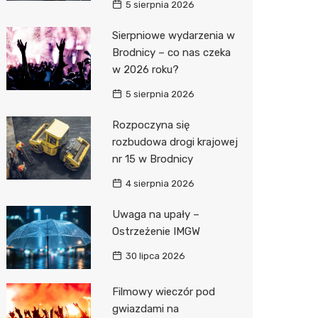
5 sierpnia 2026
Zwierzęta
Dermat
Pomoc 
Przedsz
Klub
Sklep z
Sierpniowe wydarzenia w
Brodnicy – co nas czeka
Sklepy specjalistyczne
Okulista
Stacja 
Wesele
Wetery
Jubiler
w 2026 roku?
Sieci handlowe
Ortope
Akumul
Siłownia
Optyk
Lidl
5 sierpnia 2026
Usługi
Fizjoter
Stacja p
Sklep w
Dino
Drukarn
Rozpoczyna się
Dietety
Mechan
Księgar
Kauflan
Dorabia
rozbudowa drogi krajowej
nr 15 w Brodnicy
Psychot
Sklep r
Żabka
Lombar
4 sierpnia 2026
Sklep m
Kwiaciar
Bricoma
Geodet
Uwaga na upały –
Przycho
Empik
Meble n
Ostrzeżenie IMGW
JYSK
Taxi
30 lipca 2026
Media E
Fotogra
Filmowy wieczór pod
gwiazdami na
Pepco