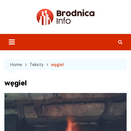
Skip
to
content
Home
Teksty
węgiel
węgiel