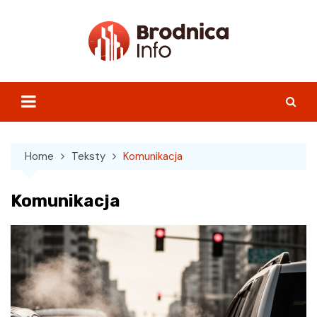
Skip
to
content
Home
Teksty
Komunikacja
Komunikacja