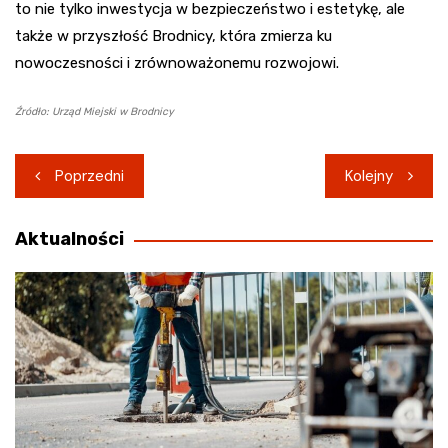
to nie tylko inwestycja w bezpieczeństwo i estetykę, ale
także w przyszłość Brodnicy, która zmierza ku
nowoczesności i zrównoważonemu rozwojowi.
Źródło: Urząd Miejski w Brodnicy
Nawigacja
Poprzedni
Kolejny
wpisu
Aktualności