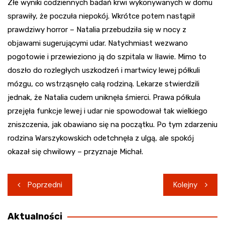
Złe wyniki codziennych badań krwi wykonywanych w domu
sprawiły, że poczuła niepokój. Wkrótce potem nastąpił
prawdziwy horror – Natalia przebudziła się w nocy z
objawami sugerującymi udar. Natychmiast wezwano
pogotowie i przewieziono ją do szpitala w Iławie. Mimo to
doszło do rozległych uszkodzeń i martwicy lewej półkuli
mózgu, co wstrząsnęło całą rodziną. Lekarze stwierdzili
jednak, że Natalia cudem uniknęła śmierci. Prawa półkula
przejęła funkcje lewej i udar nie spowodował tak wielkiego
zniszczenia, jak obawiano się na początku. Po tym zdarzeniu
rodzina Warszykowskich odetchnęła z ulgą, ale spokój
okazał się chwilowy – przyznaje Michał.
Nawigacja
Poprzedni
Kolejny
wpisu
Aktualności