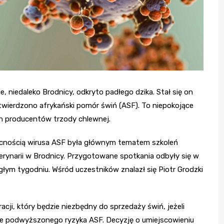
, niedaleko Brodnicy, odkryto padłego dzika. Stał się on
twierdzono afrykański pomór świń (ASF). To niepokojące
ch producentów trzody chlewnej.
ecnością wirusa ASF była głównym tematem szkoleń
ynarii w Brodnicy. Przygotowane spotkania odbyły się w
głym tygodniu. Wśród uczestników znalazł się Piotr Grodzki
acji, który będzie niezbędny do sprzedaży świń, jeżeli
arze podwyższonego ryzyka ASF. Decyzję o umiejscowieniu