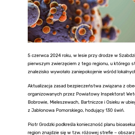
5 czerwca 2024 roku, w lesie przy drodze w Szabdzie
pierwszym zwierzęciem z tego regionu, u którego s
znalezisko wywołało zaniepokojenie wśród lokalny
Aktualizacja zasad bezpieczeństwa związana z ob
organizowanych przez Powiatowy Inspektorat Weter
Bobrowie, Mieleszewach, Bartniczce i Osieku w ubie
z Jabłonowa Pomorskiego, hodujący 130 świń.
Piotr Grodzki podkreśla konieczność planu bioasekur
region znajdzie się w tzw. różowej strefie – obsz