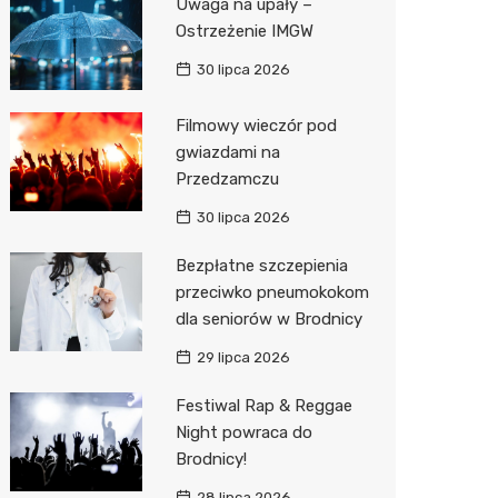
Uwaga na upały –
Ostrzeżenie IMGW
Sinsey
30 lipca 2026
Action
Filmowy wieczór pod
Biedron
gwiazdami na
Przedzamczu
30 lipca 2026
Bezpłatne szczepienia
przeciwko pneumokokom
dla seniorów w Brodnicy
29 lipca 2026
Festiwal Rap & Reggae
Night powraca do
Brodnicy!
28 lipca 2026