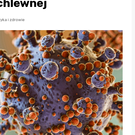
chlewnej
tyka i zdrowie