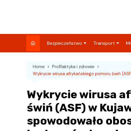
Skip
to
content
Bezpieczeństwo
Transport
Mi
Kronika policyjna
Komunikacja miej
I
Home
Profilaktyka i zdrowie
Wypadki i zdarzenia
Drogi i remonty
S
Wykrycie wirusa afrykańskiego pomoru świń (A
l
Prewencja i edukacja
policyjna
Ś
Wykrycie wirusa a
I
świń (ASF) w Kuj
spowodowało obost