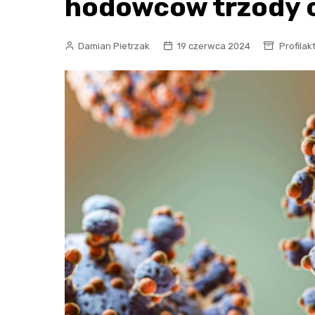
hodowców trzody 
Damian Pietrzak
19 czerwca 2024
Profilak