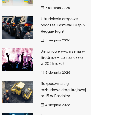
7 sierpnia 2026
Zwierzęta
Dermat
Pomoc 
Przedsz
Klub
Sklep z
Utrudnienia drogowe
Sklepy specjalistyczne
Okulista
Stacja 
Wesele
Wetery
Jubiler
podczas Festiwalu Rap &
Sieci handlowe
Ortope
Akumul
Siłownia
Optyk
Lidl
Reggae Night
Usługi
Fizjoter
Stacja p
Sklep w
Dino
Drukarn
5 sierpnia 2026
Dietety
Mechan
Księgar
Kauflan
Dorabia
Sierpniowe wydarzenia w
Brodnicy – co nas czeka
Psychot
Sklep r
Żabka
Lombar
w 2026 roku?
Sklep m
Kwiaciar
Bricoma
Geodet
5 sierpnia 2026
Przycho
Empik
Meble n
Rozpoczyna się
rozbudowa drogi krajowej
JYSK
Taxi
nr 15 w Brodnicy
Media E
Fotogra
4 sierpnia 2026
Pepco