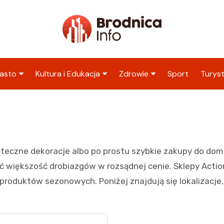
asto
Kultura i Edukacja
Zdrowie
Sport
Turys
ska
nwestycje
Koncerty i festiwale
Szpitale i medycyna
Atrak
Brodn
amorząd i polityka
Teatr i sztuka
Profilaktyka i zdrowie
okalna
Atrak
Biblioteka i literatura
okoli
teczne dekoracje albo po prostu szybkie zakupy do dom
rodowisko i ekologia
Szkoły i przedszkola
pić większość drobiazgów w rozsądnej cenie. Sklepy Actio
nstytucje
Uczelnie i nauka
produktów sezonowych. Poniżej znajdują się lokalizacje