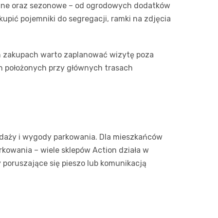
tyczne oraz sezonowe – od ogrodowych dodatków
Sinsey
upić pojemniki do segregacji, ramki na zdjęcia
Action
ych zakupach warto zaplanować wizytę poza
Biedron
ch położonych przy głównych trasach
zedaży i wygody parkowania. Dla mieszkańców
kowania – wiele sklepów Action działa w
y poruszające się pieszo lub komunikacją