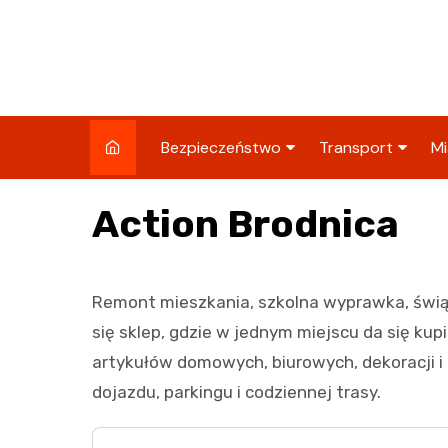
Skip
to
content
Bezpieczeństwo
Transport
Mi
Kronika policyjna
Komunikacja miej
I
Action Brodnica
Wypadki i zdarzenia
Drogi i remonty
S
l
Prewencja i edukacja
Remont mieszkania, szkolna wyprawka, świą
policyjna
Ś
się sklep, gdzie w jednym miejscu da się ku
I
artykułów domowych, biurowych, dekoracji i 
dojazdu, parkingu i codziennej trasy.