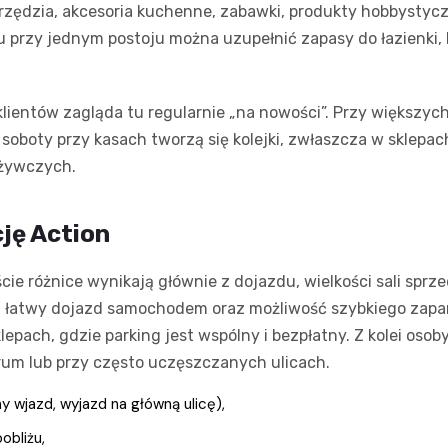
 narzędzia, akcesoria kuchenne, zabawki, produkty hobbys
 przy jednym postoju można uzupełnić zapasy do łazienki, k
klientów zagląda tu regularnie „na nowości”. Przy większ
 soboty przy kasach tworzą się kolejki, zwłaszcza w sklepa
żywczych.
ję Action
ie różnice wynikają głównie z dojazdu, wielkości sali spr
st łatwy dojazd samochodem oraz możliwość szybkiego zapar
pach, gdzie parking jest wspólny i bezpłatny. Z kolei osob
trum lub przy często uczęszczanych ulicach.
y wjazd, wyjazd na główną ulicę),
bliżu,