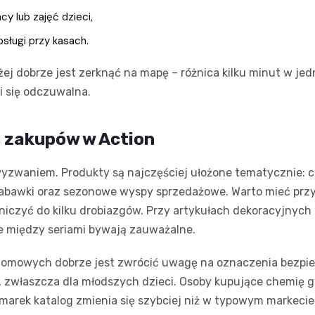
y lub zajęć dzieci,
sługi przy kasach.
żej dobrze jest zerknąć na mapę – różnica kilku minut w je
i się odczuwalna.
 zakupów w Action
wyzwaniem. Produkty są najczęściej ułożone tematycznie: c
 zabawki oraz sezonowe wyspy sprzedażowe. Warto mieć przygo
niczyć do kilku drobiazgów. Przy artykułach dekoracyjnych 
ce między seriami bywają zauważalne.
 domowych dobrze jest zwrócić uwagę na oznaczenia bezpi
y, zwłaszcza dla młodszych dzieci. Osoby kupujące chemię 
i marek katalog zmienia się szybciej niż w typowym markeci