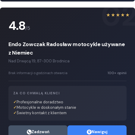
0
★★★★★
4.8
/5
Endo Zowczak Radosław motocykle używane
z Niemiec
Nad Drwęcą 19, 87-300 Brodnica
100+ opinii
Brak informacji o godzinach otwarcia
ZA CO CHWALĄ KLIENCI
Profesjonalne doradztwo
Motocykle w doskonałym stanie
Świetny kontakt z klientem
Zadzwoń
Nawiguj