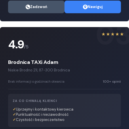
Zadzwoń
Nawiguj
0
★★★★★
4.9
/5
Brodnica TAXi Adam
Niskie Brodno 21I, 87-300 Brodnica
100+ opinii
Brak informacji o godzinach otwarcia
ZA CO CHWALĄ KLIENCI
Uprzejmy i kontaktowy kierowca
Punktualność i niezawodność
Czystość i bezpieczeństwo