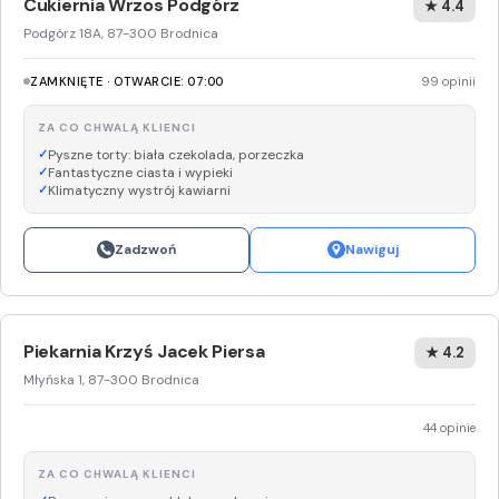
Cukiernia Wrzos Podgórz
★ 4.4
Podgórz 18A, 87-300 Brodnica
ZAMKNIĘTE · OTWARCIE: 07:00
99 opinii
ZA CO CHWALĄ KLIENCI
Pyszne torty: biała czekolada, porzeczka
Fantastyczne ciasta i wypieki
Klimatyczny wystrój kawiarni
Zadzwoń
Nawiguj
Piekarnia Krzyś Jacek Piersa
★ 4.2
Młyńska 1, 87-300 Brodnica
44 opinie
ZA CO CHWALĄ KLIENCI