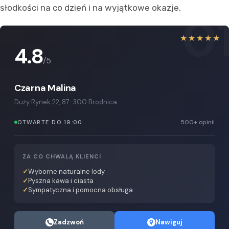
słodkości na co dzień i na wyjątkowe okazje.
0
★★★★★
4.8
/5
Czarna Malina
Duży Rynek 22, 87-300 Brodnica
500+ opinii
OTWARTE DO 19:00
ZA CO CHWALĄ KLIENCI
Wyborne naturalne lody
Pyszna kawa i ciasta
Sympatyczna i pomocna obsługa
Zadzwoń
Nawiguj