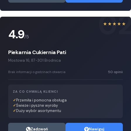
0
★★★★★
4.9
/5
Piekarnia Cukiernia Pati
Mostowa 16, 87-301 Brodnica
50 opinii
Brak informacji o godzinach otwarcia
ZA CO CHWALĄ KLIENCI
Przemiła i pomocna obsługa
Świeże i pyszne wyroby
Duży wybór asortymentu
Zadzwoń
Nawiguj