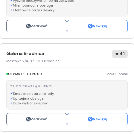
Pyszne pieczywo: chleb na zakwasie
Miła i pomocna obsługa
Efektowne torty i desery
Zadzwoń
Nawiguj
Galeria Brodnica
★ 4.1
Mostowa 2/4, 87-300 Brodnica
OTWARTE DO 20:00
2200+ opinii
ZA CO CHWALĄ KLIENCI
Smaczne naturalne lody
Uprzejma obsługa
Duży wybór sklepów
Zadzwoń
Nawiguj