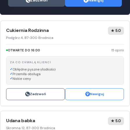
Zadzwoń
Nawiguj
Cukiernia Rodzinna
★ 5.0
Podgórz 4, 87-300 Brodnica
OTWARTE DO 16:00
15 opinii
ZA CO CHWALĄ KLIENCI
Obłędne pyszne słodkości
Przemiła obsługa
Niskie ceny
Zadzwoń
Nawiguj
Udana babka
★ 5.0
Skromna 12, 87-300 Brodnica