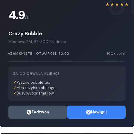
0
★★★★★
4.9
/5
Crazy Bubble
Mostowa 2/4, 87-300 Brodnica
100+ opinii
ZAMKNIĘTE · OTWARCIE: 10:00
ZA CO CHWALĄ KLIENCI
Pyszne bubble tea
Miła i szybka obsługa
Duży wybór smaków
Zadzwoń
Nawiguj