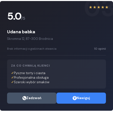
0
★★★★★
5.0
/5
Udana babka
Skromna 12, 87-300 Brodnica
10 opinii
Brak informacji o godzinach otwarcia
ZA CO CHWALĄ KLIENCI
Pyszne torty i ciasta
Profesjonalna obsługa
Szeroki wybór smaków
Zadzwoń
Nawiguj