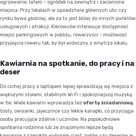
ogrzewanie, latem – ogródek na zewnątrz i zacienione
miejsca. Przy lokalach w sąsiedztwie głównych ulic czy
rynku bywa głośniej, ale za to jest bliżej do innych punktów
usługowych i atrakcji. Kierowców interesuje dostępność
miejsc parkingowych w pobliżu, rowerzyści – możliwość
przypięcia roweru tak, by był widoczny z wnętrza lokalu.
Kawiarnia na spotkanie, do pracy i na
deser
Do cichej pracy z laptopem lepiej sprawdzają się miejsca z
większymi stołami, stabilnym Wi‑Fi i spokojniejszą muzyką
w tle. Wiele kawiarni wprowadza też
ofertę śniadaniową
:
tosty, owsianki, jajecznice czy lekkie kanapki, co przyciąga
osoby pracujące zdalnie i uczniów. Na popołudniowe
spotkania rodzinne lub ze znajomymi lepsze będą
kawiarnie z szerokim wyborem ciast, lodów czy deserów w