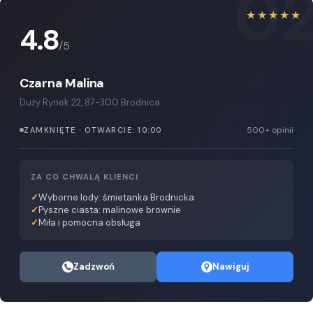
0
★★★★★
4.8
/5
Czarna Malina
Duży Rynek 22, 87-300 Brodnica
500+ opinii
ZAMKNIĘTE · OTWARCIE: 10:00
ZA CO CHWALĄ KLIENCI
Wyborne lody: śmietanka Brodnicka
Pyszne ciasta: malinowe brownie
Miła i pomocna obsługa
Zadzwoń
Nawiguj