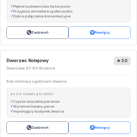
Piękne budownictwo historyczne
Przyjazna atmosfera społeczności
Dobre połączenia komunikacyjne
Zadzwoń
Nawiguj
Dworzec Kolejowy
★ 3.0
Dworcowa, 87-301 Brodnica
Brak informacji o godzinach otwarcia
ZA CO CHWALĄ KLIENCI
Czyste otoczenie peronów
Wyremontowany peron
Imponujący budynek dworca
Zadzwoń
Nawiguj