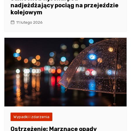
nadjeżdżający pociąg na przejeździe
kolejowym
11 lutego 2026
Wypadki i zdarzenia
Ostrzeżenie: Marznące opady