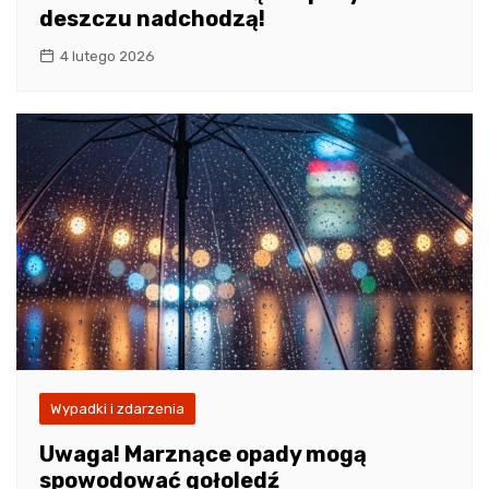
deszczu nadchodzą!
4 lutego 2026
Wypadki i zdarzenia
Uwaga! Marznące opady mogą
spowodować gołoledź