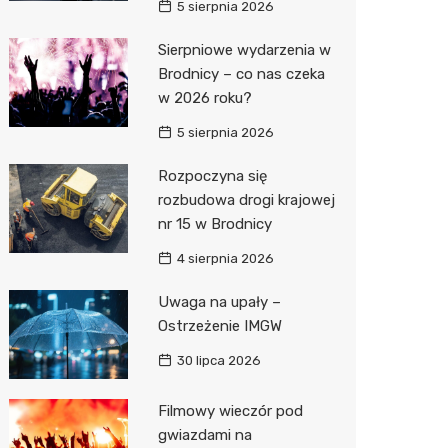
5 sierpnia 2026
Zwierzęta
Dermat
Pomoc 
Przedsz
Klub
Sklep z
Sierpniowe wydarzenia w
Brodnicy – co nas czeka
Sklepy specjalistyczne
Okulista
Stacja 
Wesele
Wetery
Jubiler
w 2026 roku?
Sieci handlowe
Ortope
Akumul
Siłownia
Optyk
Lidl
5 sierpnia 2026
Usługi
Fizjoter
Stacja p
Sklep w
Dino
Drukarn
Rozpoczyna się
Dietety
Mechan
Księgar
Kauflan
Dorabia
rozbudowa drogi krajowej
nr 15 w Brodnicy
Psychot
Sklep r
Żabka
Lombar
4 sierpnia 2026
Sklep m
Kwiaciar
Bricoma
Geodet
Uwaga na upały –
Przycho
Empik
Meble n
Ostrzeżenie IMGW
JYSK
Taxi
30 lipca 2026
Media E
Fotogra
Filmowy wieczór pod
gwiazdami na
Pepco