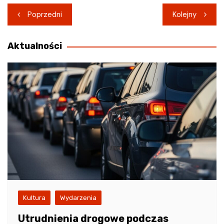
Nawigacja
Poprzedni
Kolejny
wpisu
Aktualności
Kultura
Wydarzenia
Utrudnienia drogowe podczas