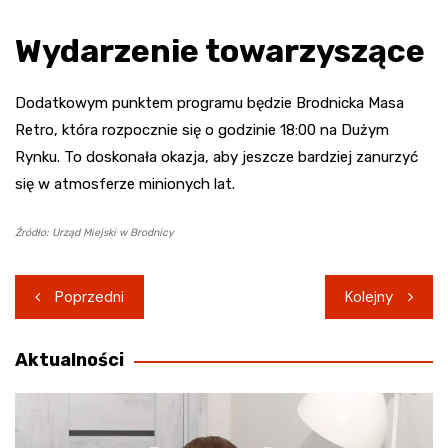
Wydarzenie towarzyszące
Dodatkowym punktem programu będzie Brodnicka Masa
Retro, która rozpocznie się o godzinie 18:00 na Dużym
Rynku. To doskonała okazja, aby jeszcze bardziej zanurzyć
się w atmosferze minionych lat.
Źródło: Urząd Miejski w Brodnicy
Nawigacja
Poprzedni
Kolejny
wpisu
Aktualności