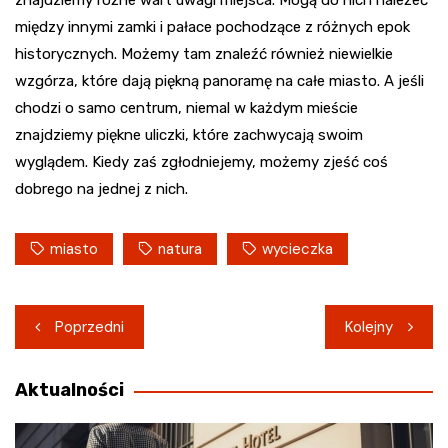
znajdziemy różne wart uwagi miejsca. Mogą do nich należeć
między innymi zamki i pałace pochodzące z różnych epok
historycznych. Możemy tam znaleźć również niewielkie
wzgórza, które dają piękną panoramę na całe miasto. A jeśli
chodzi o samo centrum, niemal w każdym mieście
znajdziemy piękne uliczki, które zachwycają swoim
wyglądem. Kiedy zaś zgłodniejemy, możemy zjeść coś
dobrego na jednej z nich.
miasto
natura
wycieczka
Nawigacja
Poprzedni
Kolejny
wpisu
Aktualności