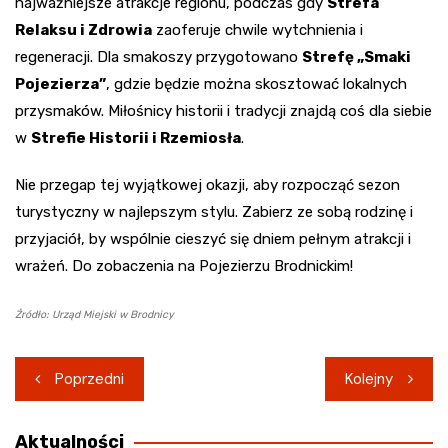
najważniejsze atrakcje regionu, podczas gdy
Strefa
Relaksu i Zdrowia
zaoferuje chwile wytchnienia i
regeneracji. Dla smakoszy przygotowano
Strefę „Smaki
Pojezierza”
, gdzie będzie można skosztować lokalnych
przysmaków. Miłośnicy historii i tradycji znajdą coś dla siebie
w
Strefie Historii i Rzemiosła
.
Nie przegap tej wyjątkowej okazji, aby rozpocząć sezon
turystyczny w najlepszym stylu. Zabierz ze sobą rodzinę i
przyjaciół, by wspólnie cieszyć się dniem pełnym atrakcji i
wrażeń. Do zobaczenia na Pojezierzu Brodnickim!
Źródło: Urząd Miejski w Brodnicy
Nawigacja
Poprzedni
Kolejny
wpisu
Aktualności