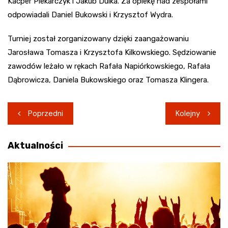
Kacper Piekarczyk i Jakub Dulka. Za opiekę nad zespołami
odpowiadali Daniel Bukowski i Krzysztof Wydra.
Turniej został zorganizowany dzięki zaangażowaniu
Jarosława Tomasza i Krzysztofa Kilkowskiego. Sędziowanie
zawodów leżało w rękach Rafała Napiórkowskiego, Rafała
Dąbrowicza, Daniela Bukowskiego oraz Tomasza Klingera.
Nawigacja
Poprzedni
Kolejny
wpisu
Aktualności