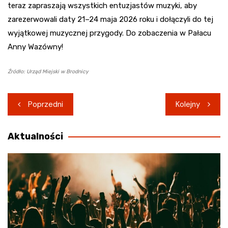
teraz zapraszają wszystkich entuzjastów muzyki, aby
zarezerwowali daty 21–24 maja 2026 roku i dołączyli do tej
wyjątkowej muzycznej przygody. Do zobaczenia w Pałacu
Anny Wazówny!
Źródło: Urząd Miejski w Brodnicy
Nawigacja
Poprzedni
Kolejny
wpisu
Aktualności