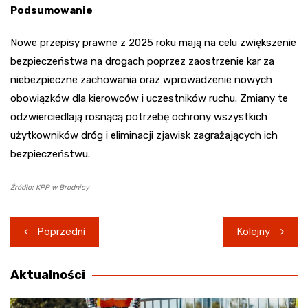
Podsumowanie
Nowe przepisy prawne z 2025 roku mają na celu zwiększenie
bezpieczeństwa na drogach poprzez zaostrzenie kar za
niebezpieczne zachowania oraz wprowadzenie nowych
obowiązków dla kierowców i uczestników ruchu. Zmiany te
odzwierciedlają rosnącą potrzebę ochrony wszystkich
użytkowników dróg i eliminacji zjawisk zagrażających ich
bezpieczeństwu.
Źródło: KPP w Brodnicy
Nawigacja
Poprzedni
Kolejny
wpisu
Aktualności