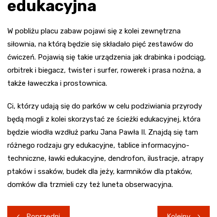
edukacyjna
W pobliżu placu zabaw pojawi się z kolei zewnętrzna
siłownia, na którą będzie się składało pięć zestawów do
ćwiczeń. Pojawią się takie urządzenia jak drabinka i podciąg,
orbitrek i biegacz, twister i surfer, rowerek i prasa nożna, a
także ławeczka i prostownica.
Ci, którzy udają się do parków w celu podziwiania przyrody
będą mogli z kolei skorzystać ze ścieżki edukacyjnej, która
będzie wiodła wzdłuż parku Jana Pawła II. Znajdą się tam
różnego rodzaju gry edukacyjne, tablice informacyjno-
techniczne, ławki edukacyjne, dendrofon, ilustracje, atrapy
ptaków i ssaków, budek dla jeży, karmników dla ptaków,
domków dla trzmieli czy też luneta obserwacyjna.
Nawigacja
Poprzedni
Kolejny