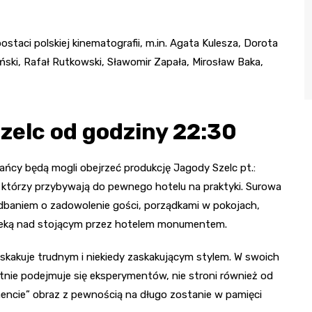
ostaci polskiej kinematografii, m.in. Agata Kulesza, Dorota
iński, Rafał Rutkowski, Sławomir Zapała, Mirosław Baka,
zelc od godziny 22:30
kańcy będą mogli obejrzeć produkcję Jagody Szelc pt.:
 którzy przybywają do pewnego hotelu na praktyki. Surowa
 dbaniem o zadowolenie gości, porządkami w pokojach,
ieką nad stojącym przez hotelem monumentem.
skakuje trudnym i niekiedy zaskakującym stylem. W swoich
nie podejmuje się eksperymentów, nie stroni również od
encie” obraz z pewnością na długo zostanie w pamięci