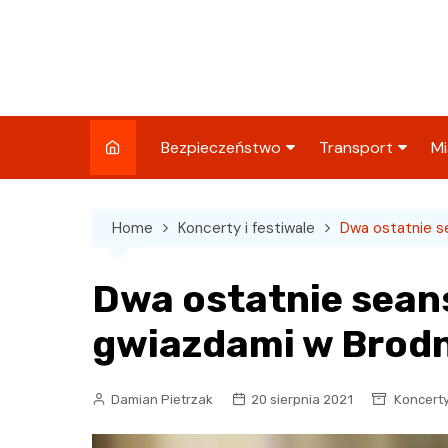
Skip
to
content
Bezpieczeństwo
Transport
Mi
Kronika policyjna
Komunikacja miej
I
Home
Koncerty i festiwale
Dwa ostatnie s
Wypadki i zdarzenia
Drogi i remonty
S
l
Prewencja i edukacja
Dwa ostatnie sean
policyjna
Ś
gwiazdami w Brod
I
Damian Pietrzak
20 sierpnia 2021
Koncerty