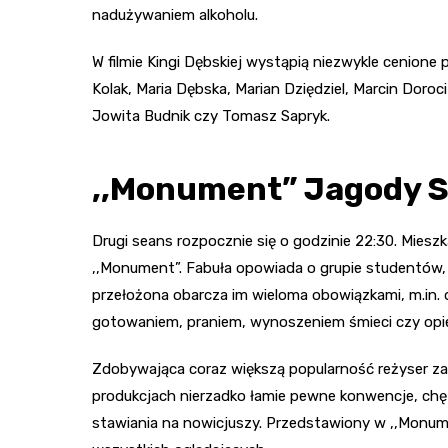
nadużywaniem alkoholu.
W filmie Kingi Dębskiej wystąpią niezwykle cenione p
Kolak, Maria Dębska, Marian Dziędziel, Marcin Doroc
Jowita Budnik czy Tomasz Sapryk.
,,Monument” Jagody S
Drugi seans rozpocznie się o godzinie 22:30. Miesz
,,Monument”. Fabuła opowiada o grupie studentów,
przełożona obarcza im wieloma obowiązkami, m.in.
gotowaniem, praniem, wynoszeniem śmieci czy op
Zdobywająca coraz większą popularność reżyser za
produkcjach nierzadko łamie pewne konwencje, chęt
stawiania na nowicjuszy. Przedstawiony w ,,Monum