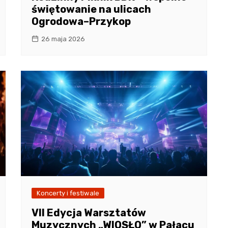
świętowanie na ulicach
Ogrodowa–Przykop
26 maja 2026
Koncerty i festiwale
VII Edycja Warsztatów
Muzycznych „WIOSŁO” w Pałacu