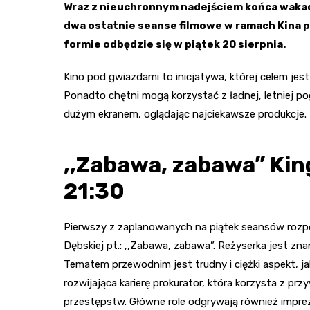
Wraz z nieuchronnym nadejściem końca wakac
dwa ostatnie seanse filmowe w ramach Kina p
formie odbędzie się w piątek 20 sierpnia.
Kino pod gwiazdami to inicjatywa, której celem je
Ponadto chętni mogą korzystać z ładnej, letniej p
dużym ekranem, oglądając najciekawsze produkcje.
,,Zabawa, zabawa” Kin
21:30
Pierwszy z zaplanowanych na piątek seansów rozpocz
Dębskiej pt.: ,,Zabawa, zabawa”. Reżyserka jest zna
Tematem przewodnim jest trudny i ciężki aspekt, ja
rozwijająca karierę prokurator, która korzysta z pr
przestępstw. Główne role odgrywają również imprezu