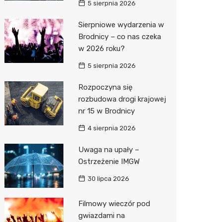
5 sierpnia 2026
Zwierzęta
Dermat
Pomoc 
Przedsz
Klub
Sklep z
Sierpniowe wydarzenia w
Brodnicy – co nas czeka
Sklepy specjalistyczne
Okulista
Stacja 
Wesele
Wetery
Jubiler
w 2026 roku?
Sieci handlowe
Ortope
Akumul
Siłownia
Optyk
Lidl
5 sierpnia 2026
Usługi
Fizjoter
Stacja p
Sklep w
Dino
Drukarn
Rozpoczyna się
Dietety
Mechan
Księgar
Kauflan
Dorabia
rozbudowa drogi krajowej
nr 15 w Brodnicy
Psychot
Sklep r
Żabka
Lombar
4 sierpnia 2026
Sklep m
Kwiaciar
Bricoma
Geodet
Uwaga na upały –
Przycho
Empik
Meble n
Ostrzeżenie IMGW
JYSK
Taxi
30 lipca 2026
Media E
Fotogra
Filmowy wieczór pod
gwiazdami na
Pepco