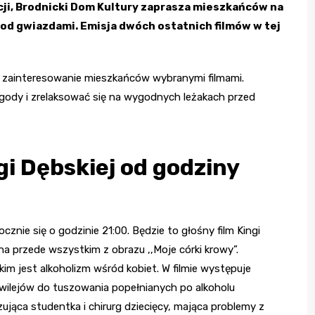
ji, Brodnicki Dom Kultury zaprasza mieszkańców na
od gwiazdami. Emisja dwóch ostatnich filmów w tej
st zainteresowanie mieszkańców wybranymi filmami.
ogody i zrelaksować się na wygodnych leżakach przed
gi Dębskiej od godziny
nie się o godzinie 21:00. Będzie to głośny film Kingi
na przede wszystkim z obrazu ,,Moje córki krowy”.
kim jest alkoholizm wśród kobiet. W filmie występuje
zywilejów do tuszowania popełnianych po alkoholu
jąca studentka i chirurg dziecięcy, mająca problemy z