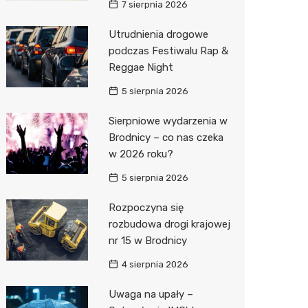
7 sierpnia 2026
Zwierzęta
Dermat
Pomoc 
Przedsz
Klub
Sklep z
Utrudnienia drogowe
podczas Festiwalu Rap &
Sklepy specjalistyczne
Okulista
Stacja 
Wesele
Wetery
Jubiler
Reggae Night
Sieci handlowe
Ortope
Akumul
Siłownia
Optyk
Lidl
5 sierpnia 2026
Usługi
Fizjoter
Stacja p
Sklep w
Dino
Drukarn
Sierpniowe wydarzenia w
Dietety
Mechan
Księgar
Kauflan
Dorabia
Brodnicy – co nas czeka
w 2026 roku?
Psychot
Sklep r
Żabka
Lombar
5 sierpnia 2026
Sklep m
Kwiaciar
Bricoma
Geodet
Rozpoczyna się
Przycho
Empik
Meble n
rozbudowa drogi krajowej
nr 15 w Brodnicy
JYSK
Taxi
4 sierpnia 2026
Media E
Fotogra
Uwaga na upały –
Pepco