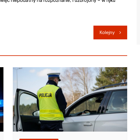
więc niepodatny na rozpoznanie, i uzbrojony – w ręku
Kolejny