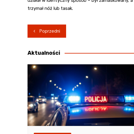
działał w identyczny sposób – był zamaskowany, a 
trzymał nóż lub tasak.
Nawigacja
Poprzedni
wpisu
Aktualności