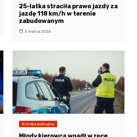
25-latka straciła prawo jazdy za
jazdę 118 km/h w terenie
zabudowanym
5 marca 2026
Kronika policyjna
Młody kierowca wpadł w ręce