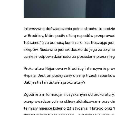
Intensywne doświadczenia pełne strachu to codz
w Brodnicy, które padły ofiarą napadów przeprowad
tożsamość za pomocą kominiarki, zastraszając jed
sklepów. Niedawno jednak doszło do jego zatrzymani
ucieknie odpowiedzialności za posiadane przez nie
Prokuratura Rejonowa w Brodnicy intensywnie prow
Rypina. Jest on podejrzany o serię trzech rabunko
Jaki jest stan ustaleń prokuratury?
Zgodnie z informacjami uzyskanymi od prokuratury,
przeprowadzonych na sklepy zlokalizowane przy ulic
te miały miejsce kolejno 23 stycznia, 1 lutego ora