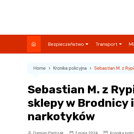
Skip
to
content
Bezpieczeństwo
Transport
Mi
Kronika policyjna
Komunikacja miej
I
Home
Kronika policyjna
Sebastian M. z Rypi
Wypadki i zdarzenia
Drogi i remonty
S
l
Prewencja i edukacja
Sebastian M. z Ryp
policyjna
Ś
sklepy w Brodnicy 
I
narkotyków
Damian Pietrzak
3 maja 2024
Kronika poli