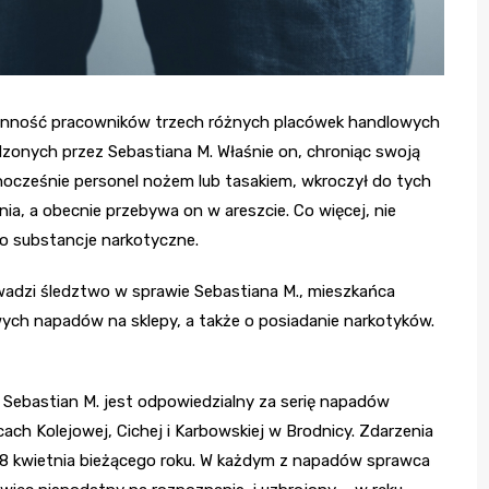
ienność pracowników trzech różnych placówek handlowych
zonych przez Sebastiana M. Właśnie on, chroniąc swoją
nocześnie personel nożem lub tasakiem, wkroczył do tych
a, a obecnie przebywa on w areszcie. Co więcej, nie
go substancje narkotyczne.
adzi śledztwo w sprawie Sebastiana M., mieszkańca
wych napadów na sklepy, a także o posiadanie narkotyków.
 Sebastian M. jest odpowiedzialny za serię napadów
ach Kolejowej, Cichej i Karbowskiej w Brodnicy. Zdarzenia
z 18 kwietnia bieżącego roku. W każdym z napadów sprawca