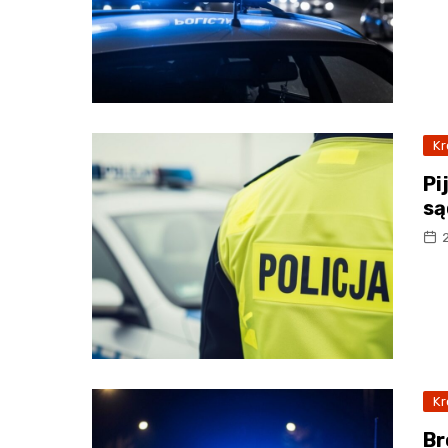
Kr
Pi
są
Kr
Br