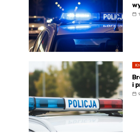
wy
Kr
Br
i 