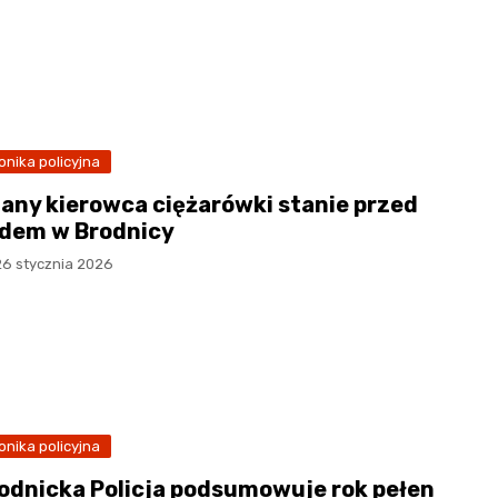
onika policyjna
jany kierowca ciężarówki stanie przed
dem w Brodnicy
26 stycznia 2026
onika policyjna
odnicka Policja podsumowuje rok pełen