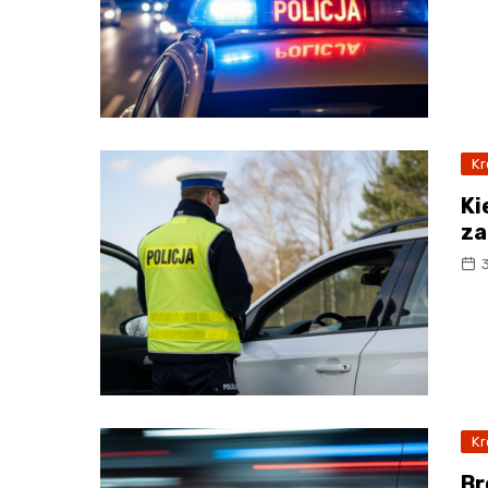
Kr
Ki
za
Kr
Br