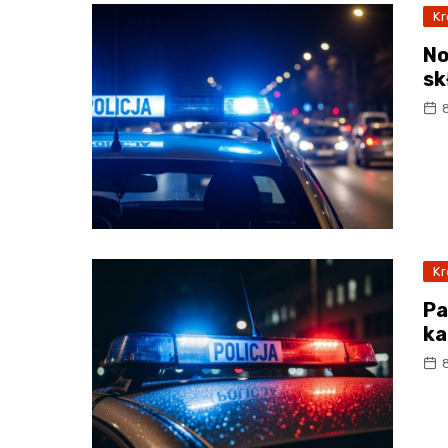
Kr
No
sk
Kr
Pa
ka