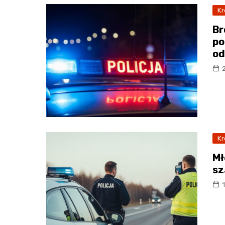
Kr
Br
po
od
Kr
Mł
sz