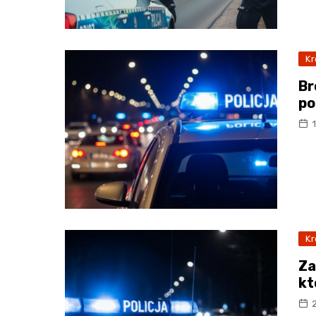
Kr
Br
po
Kr
Za
kt