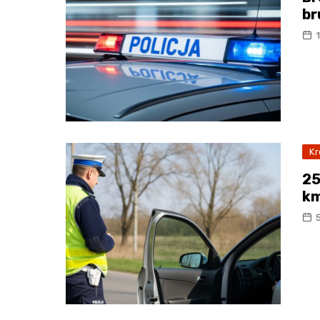
br
Kr
25
km