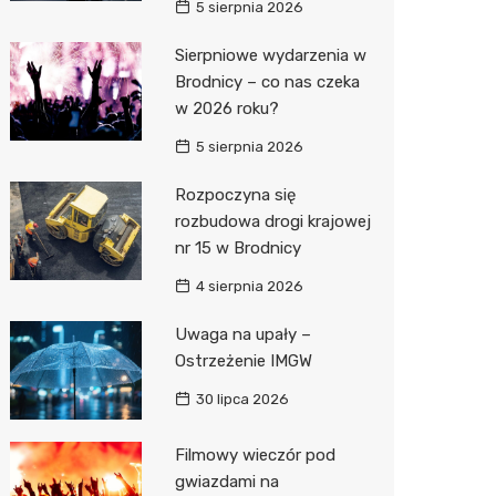
5 sierpnia 2026
Zwierzęta
Dermat
Pomoc 
Przedsz
Klub
Sklep z
Sierpniowe wydarzenia w
Brodnicy – co nas czeka
Sklepy specjalistyczne
Okulista
Stacja 
Wesele
Wetery
Jubiler
w 2026 roku?
Sieci handlowe
Ortope
Akumul
Siłownia
Optyk
Lidl
5 sierpnia 2026
Usługi
Fizjoter
Stacja p
Sklep w
Dino
Drukarn
Rozpoczyna się
Dietety
Mechan
Księgar
Kauflan
Dorabia
rozbudowa drogi krajowej
nr 15 w Brodnicy
Psychot
Sklep r
Żabka
Lombar
4 sierpnia 2026
Sklep m
Kwiaciar
Bricoma
Geodet
Uwaga na upały –
Przycho
Empik
Meble n
Ostrzeżenie IMGW
JYSK
Taxi
30 lipca 2026
Media E
Fotogra
Filmowy wieczór pod
gwiazdami na
Pepco