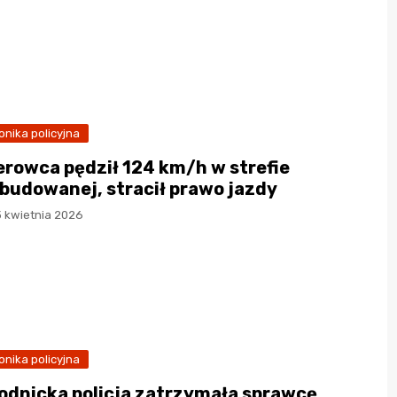
onika policyjna
erowca pędził 124 km/h w strefie
budowanej, stracił prawo jazdy
3 kwietnia 2026
onika policyjna
odnicka policja zatrzymała sprawcę