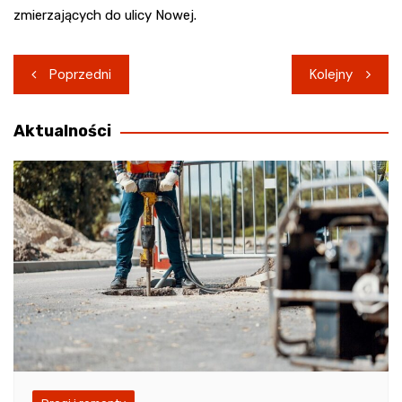
zmierzających do ulicy Nowej.
Nawigacja
Poprzedni
Kolejny
wpisu
Aktualności